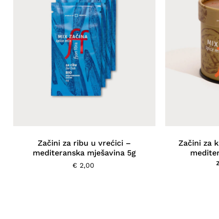
Začini za ribu u vrećici –
Začini za 
mediteranska mješavina 5g
medite
€
2,00