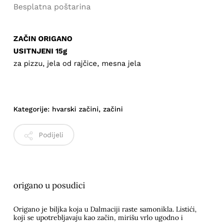
Besplatna poštarina
ZAČIN ORIGANO
USITNJENI 15g
za pizzu, jela od rajčice, mesna jela
Kategorije:
hvarski začini
,
začini
Podijeli
origano u posudici
Origano je biljka koja u Dalmaciji raste samonikla. Listići,
koji se upotrebljavaju kao začin, mirišu vrlo ugodno i