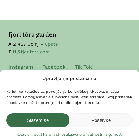
fjori fôra garden
A
21467 Gdinj –
upute
E
ff@fjorifora.com
Instagram
Facebook
Tik Tok
Upravljanje pristancima
Koristimo kolačiće za poboljšanje korisničkog iskustva, analizu
prometa i omogućavanje funkcionalnosti web stranice. Svoj pristanak
naše prodajno mjesto
i postavke možete promijeniti u bilo kojem trenutku.
A
Grad Hvar, Trg sv. Stjepana –
upute
Slažem se
Postavke
Kolačići i politika privatnosti
Izjava o privatnosti i sigurnosti
osnovni podaci