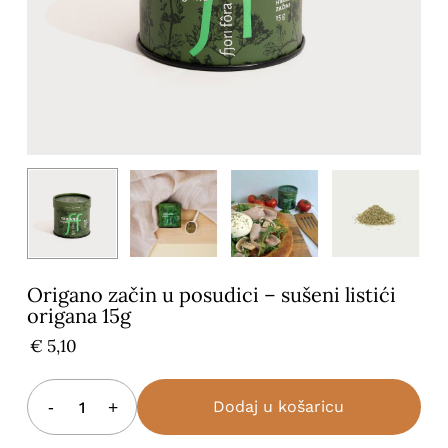
Naziv
*
E-pošta
*
Origano začin u posudici – sušeni listići
origana 15g
€
5,10
Dodaj u košaricu