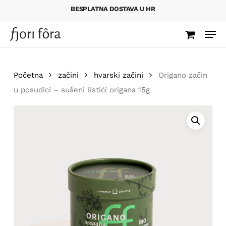
Skip
BESPLATNA DOSTAVA U HR
to
Budite prvi koji će
Men
main
recenzirati “Origano
content
začin u posudici –
sušeni listići origana
15g”
Početna
začini
hvarski začini
Origano začin
u posudici – sušeni listići origana 15g
Vaša adresa e-pošte neće biti
objavljena.
Obavezna polja su
označena sa
* (obavezno)
Vaša ocjena
*
Vaša recenzija
*