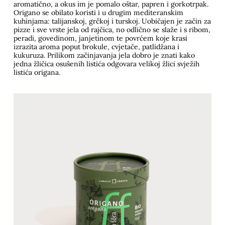
aromatično, a okus im je pomalo oštar, papren i gorkotrpak.
Origano se obilato koristi i u drugim mediteranskim
kuhinjama: talijanskoj, grčkoj i turskoj. Uobičajen je začin za
pizze i sve vrste jela od rajčica, no odlično se slaže i s ribom,
peradi, govedinom, janjetinom te povrćem koje krasi
izrazita aroma poput brokule, cvjetače, patlidžana i
kukuruza. Prilikom začinjavanja jela dobro je znati kako
jedna žličica osušenih listića odgovara velikoj žlici svježih
listića origana.