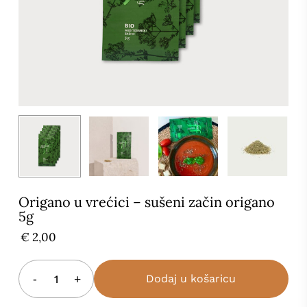
Naziv
*
E-pošta
*
Origano u vrećici – sušeni začin origano
5g
€
2,00
Dodaj u košaricu