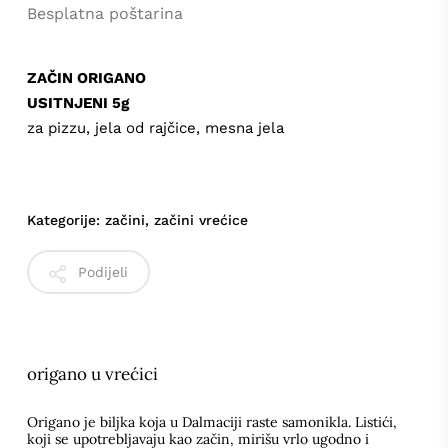
Besplatna poštarina
ZAČIN ORIGANO
USITNJENI 5g
za pizzu, jela od rajčice, mesna jela
Kategorije:
začini
,
začini vrećice
Podijeli
origano u vrećici
Origano je biljka koja u Dalmaciji raste samonikla. Listići,
koji se upotrebljavaju kao začin, mirišu vrlo ugodno i