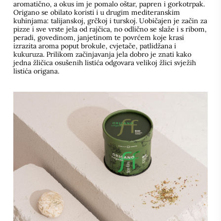
aromatično, a okus im je pomalo oštar, papren i gorkotrpak.
Origano se obilato koristi i u drugim mediteranskim
kuhinjama: talijanskoj, grčkoj i turskoj. Uobičajen je začin za
pizze i sve vrste jela od rajčica, no odlično se slaže i s ribom,
peradi, govedinom, janjetinom te povrćem koje krasi
izrazita aroma poput brokule, cvjetače, patlidžana i
kukuruza. Prilikom začinjavanja jela dobro je znati kako
jedna žličica osušenih listića odgovara velikoj žlici svježih
listića origana.