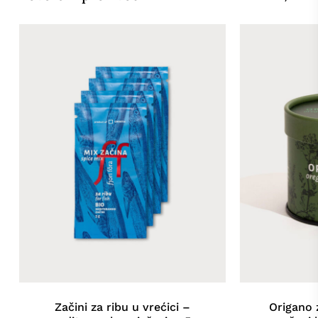
Začini za ribu u vrećici –
Origano 