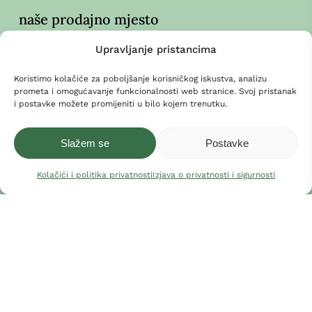
naše prodajno mjesto
A
Grad Hvar, Trg sv. Stjepana –
upute
Upravljanje pristancima
Koristimo kolačiće za poboljšanje korisničkog iskustva, analizu
osnovni podaci
prometa i omogućavanje funkcionalnosti web stranice. Svoj pristanak
i postavke možete promijeniti u bilo kojem trenutku.
Ćurin
, obrt za poljoprivredu i trgovinu
T
+385 1 3887895
Slažem se
Postavke
A
Gdinj 25, 21467 Gdinj, o. Hvar
Kolačići i politika privatnosti
Izjava o privatnosti i sigurnosti
začini Hvara i Mediterana
Pretplatite se na naše novosti.