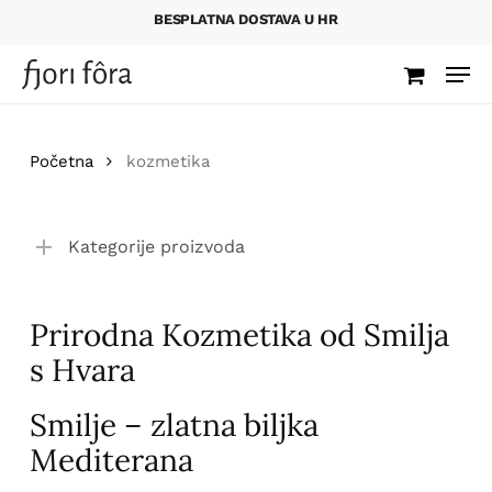
Skip
BESPLATNA DOSTAVA U HR
to
Men
main
content
Početna
kozmetika
Kategorije proizvoda
Prirodna Kozmetika od Smilja
s Hvara
Smilje – zlatna biljka
Mediterana