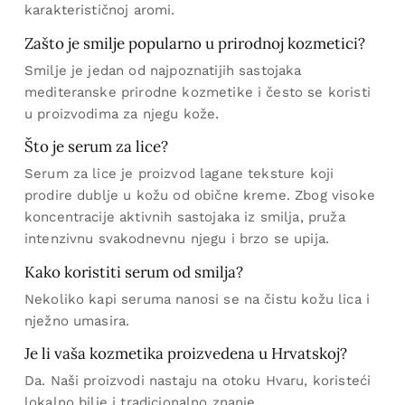
karakterističnoj aromi.
Zašto je smilje popularno u prirodnoj kozmetici?
Smilje je jedan od najpoznatijih sastojaka
mediteranske prirodne kozmetike i često se koristi
u proizvodima za njegu kože.
Što je serum za lice?
Serum za lice je proizvod lagane teksture koji
prodire dublje u kožu od obične kreme. Zbog visoke
koncentracije aktivnih sastojaka iz smilja, pruža
intenzivnu svakodnevnu njegu i brzo se upija.
Kako koristiti serum od smilja?
Nekoliko kapi seruma nanosi se na čistu kožu lica i
nježno umasira.
Je li vaša kozmetika proizvedena u Hrvatskoj?
Da. Naši proizvodi nastaju na otoku Hvaru, koristeći
lokalno bilje i tradicionalno znanje.