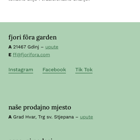
fjori fôra garden
A
21467 Gdinj –
upute
E
ff@fjorifora.com
Instagram
Facebook
Tik Tok
naše prodajno mjesto
A
Grad Hvar, Trg sv. Stjepana –
upute