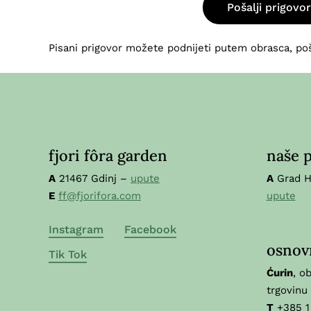
Pošalji prigovor
Pisani prigovor možete podnijeti putem obrasca, p
fjori fôra garden
naše 
A
21467 Gdinj –
upute
A
Grad Hv
E
ff@fjorifora.com
upute
Instagram
Facebook
osnov
Tik Tok
Ćurin
, o
trgovinu
T
+385 1