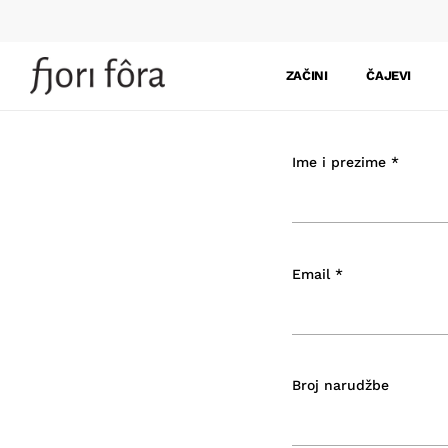
Skip
to
main
ZAČINI
ČAJEVI
content
Ime i prezime
*
Email
*
Broj narudžbe