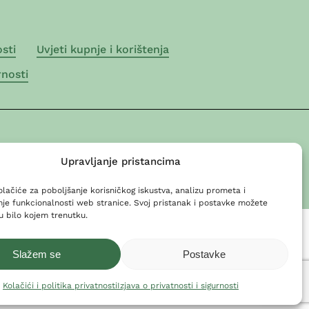
osti
Uvjeti kupnje i korištenja
rnosti
i ili fotografije ne smiju biti reproducirani u komercijalne svrhe bez
Upravljanje pristancima
olačiće za poboljšanje korisničkog iskustva, analizu prometa i
e funkcionalnosti web stranice. Svoj pristanak i postavke možete
 u bilo kojem trenutku.
Slažem se
Postavke
Kolačići i politika privatnosti
Izjava o privatnosti i sigurnosti