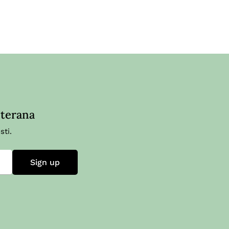
iterana
sti.