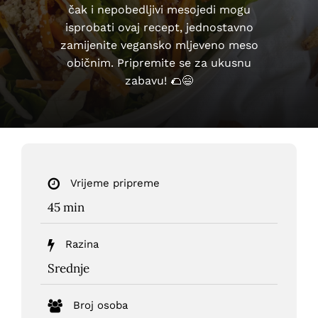
čak i nepobedljivi mesojedi mogu
isprobati ovaj recept, jednostavno
zamijenite vegansko mljeveno meso
običnim. Pripremite se za ukusnu
zabavu! 🌮😄
Vrijeme pripreme
45 min
Razina
Srednje
Broj osoba