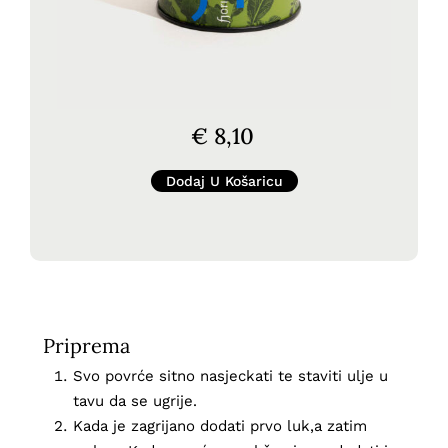
€
8,10
Dodaj U Košaricu
Priprema
Svo povrće sitno nasjeckati te staviti ulje u
tavu da se ugrije.
Kada je zagrijano dodati prvo luk,a zatim