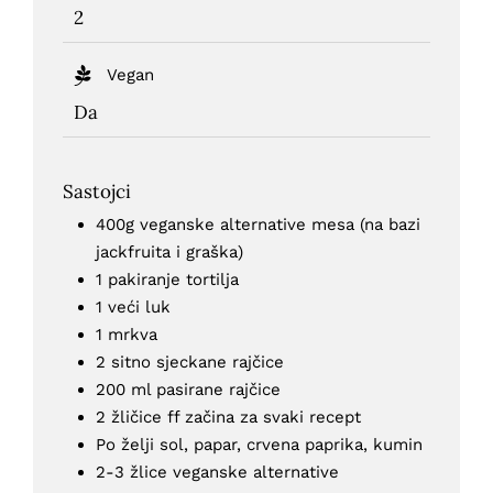
2
Vegan
Da
Sastojci
400g veganske alternative mesa (na bazi
jackfruita i graška)
1 pakiranje tortilja
1 veći luk
1 mrkva
2 sitno sjeckane rajčice
200 ml pasirane rajčice
2 žličice ff začina za svaki recept
Po želji sol, papar, crvena paprika, kumin
2-3 žlice veganske alternative