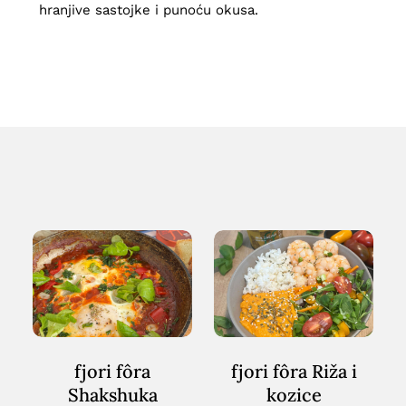
hranjive sastojke i punoću okusa.
fjori
fjori
fôra
fôra
Shakshuka
Riža
i
kozice
fjori fôra
fjori fôra Riža i
Shakshuka
kozice