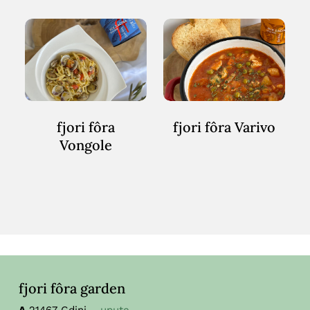
fjori
fjori
fôra
fôra
Vongole
Varivo
fjori fôra
fjori fôra Varivo
Vongole
fjori fôra garden