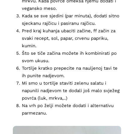
mrkvu. Kada povrće omekša njemu dodati i
vegansko meso.
Kada se sve sjedini (par minuta), dodati sitno
sjeckanu rajčicu i pasiranu rajčicu.
Pred kraj kuhanja ubaciti začine, ff začin za
svaki recept, sol, papar, crvenu papriku,
kumin.
Što se tiče začina možete ih kombinirati po
svom ukusu.
Tortilje kratko prepecite na nauljenoj tavi te
ih punite nadjevom.
Mi smo u tortilje staviti zelenu salatu i
napunili nadjevom te dodali još malo svježeg
povrća (luk, mrkva,..)
Na vrh po želji možete dodati i alternativu
parmezanu.