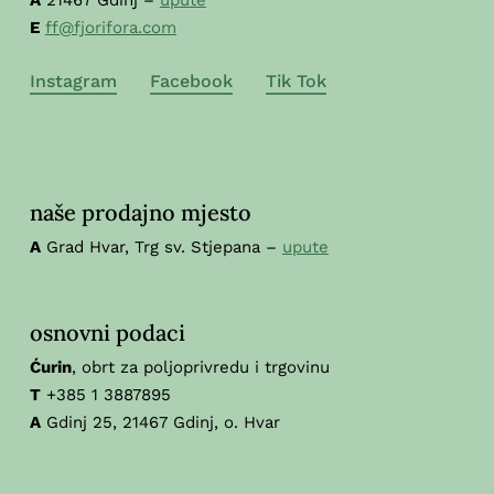
A
21467 Gdinj –
upute
E
ff@fjorifora.com
Instagram
Facebook
Tik Tok
naše prodajno mjesto
A
Grad Hvar, Trg sv. Stjepana –
upute
osnovni podaci
Ćurin
, obrt za poljoprivredu i trgovinu
T
+385 1 3887895
A
Gdinj 25, 21467 Gdinj, o. Hvar