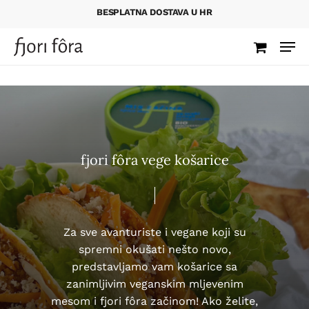
Skip
BESPLATNA DOSTAVA U HR
to
Men
main
content
fjori fôra vege košarice
Za sve avanturiste i vegane koji su
spremni okušati nešto novo,
predstavljamo vam košarice sa
zanimljivim veganskim mljevenim
mesom i fjori fôra začinom! Ako želite,